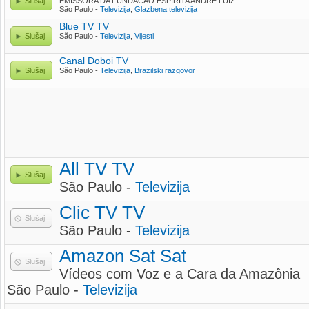
Slušaj
EMISSORA DA FUNDACAO ESPIRITA ANDRE LUIZ
São Paulo -
Televizija
,
Glazbena televizija
Blue TV TV
Slušaj
São Paulo -
Televizija
,
Vijesti
Canal Doboi TV
Slušaj
São Paulo -
Televizija
,
Brazilski razgovor
All TV TV
Slušaj
São Paulo -
Televizija
Clic TV TV
Slušaj
São Paulo -
Televizija
Amazon Sat Sat
Slušaj
Vídeos com Voz e a Cara da Amazônia
São Paulo -
Televizija