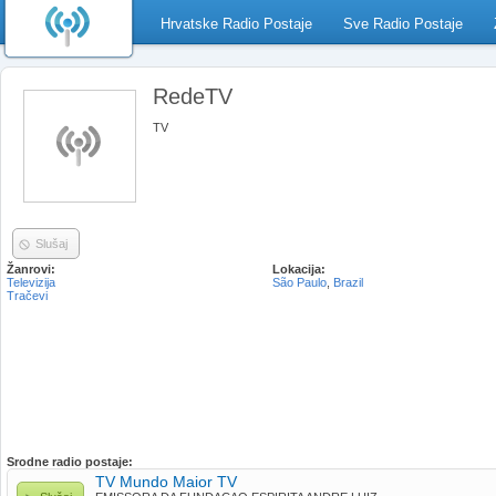
Hrvatske Radio Postaje
Sve Radio Postaje
RedeTV
TV
Slušaj
Žanrovi:
Lokacija:
Televizija
São Paulo
,
Brazil
Tračevi
Srodne radio postaje:
TV Mundo Maior TV