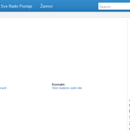
Sve Radio Postaje
Žanrovi
Kontakt:
razil
Visit stations web site