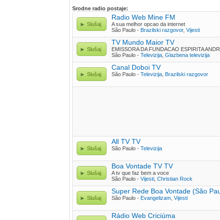
Srodne radio postaje:
Radio Web Mine FM
Slušaj
A sua melhor opcao da internet
São Paulo -
Brazilski razgovor
,
Vijesti
TV Mundo Maior TV
Slušaj
EMISSORA DA FUNDACAO ESPIRITA ANDR
São Paulo -
Televizija
,
Glazbena televizija
Canal Doboi TV
Slušaj
São Paulo -
Televizija
,
Brazilski razgovor
All TV TV
Slušaj
São Paulo -
Televizija
Boa Vontade TV TV
Slušaj
A tv que faz bem a voce
São Paulo -
Vijesti
,
Christian Rock
Super Rede Boa Vontade (São Pau
Slušaj
São Paulo -
Evangelizam
,
Vijesti
Rádio Web Criciúma