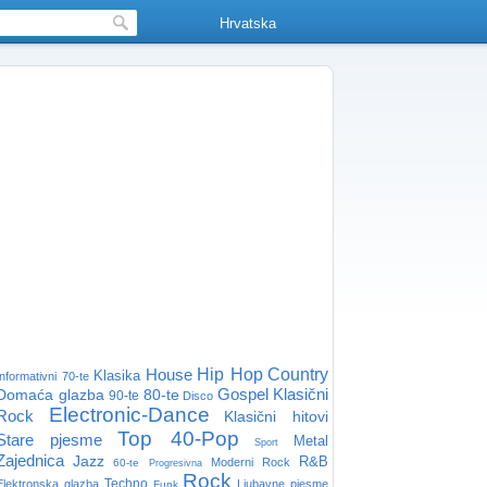
Hrvatska
House
Hip Hop
Country
Klasika
Informativni
70-te
Gospel
Klasični
Domaća glazba
80-te
90-te
Disco
Electronic-Dance
Rock
Klasični hitovi
Top 40-Pop
Stare pjesme
Metal
Sport
Zajednica
Jazz
R&B
Moderni Rock
60-te
Progresivna
Rock
Techno
Elektronska glazba
Ljubavne pjesme
Funk