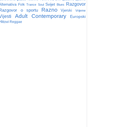
Razgovor
Svijet
Alternativa
Folk
Trance
Soul
Blues
Razno
Razgovor o sportu
Vjerski
Vrijeme
Adult Contemporary
Vijesti
Europski
Hitovi
Reggae