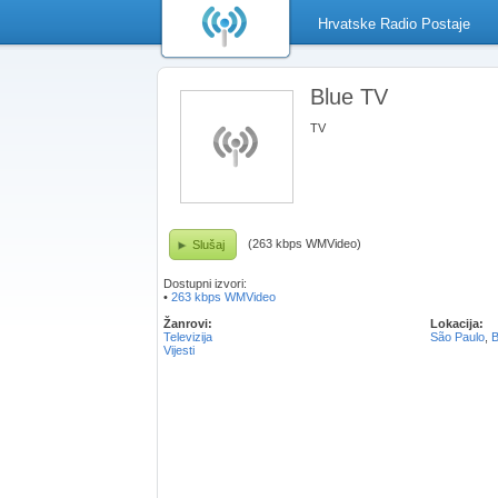
Hrvatske Radio Postaje
Blue TV
TV
(263 kbps WMVideo)
Slušaj
Dostupni izvori:
•
263 kbps WMVideo
Žanrovi:
Lokacija:
Televizija
São Paulo
,
B
Vijesti