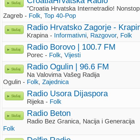
CroatiaHrvatska Radio
Slušaj
"Croatia Hrvatska Internetradio! Nonstop
Zagreb -
Folk
,
Top 40-Pop
Radio Hrvatsko Zagorje - Krapi
Slušaj
Krapina -
Informativni
,
Razgovor
,
Folk
Radio Borovo | 100.7 FM
Slušaj
Porec -
Folk
,
Vijesti
Radio Ogulin | 96.6 FM
Slušaj
Na Valovima Vašeg Radija
Ogulin -
Folk
,
Zajednica
Radio Usora Dijaspora
Slušaj
Rijeka -
Folk
Radio Beton
Slušaj
Radio Bez Granica, Nacija i Generacija
Folk