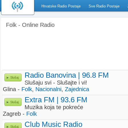
Hrvatske Radio Postaje
Sve Radio Postaje
Folk - Online Radio
Radio Banovina | 96.8 FM
Slušaj
Slušaju svi - Slušajte i vi!
Glina -
Folk
,
Nacionalni
,
Zajednica
Extra FM | 93.6 FM
Slušaj
Muzika koja te pokreće
Zagreb -
Folk
Club Music Radio
Slušaj