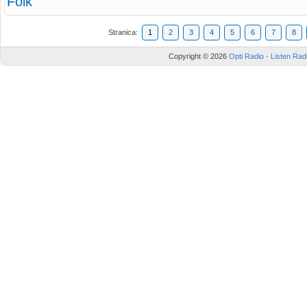
Folk
Stranica:
1
2
3
4
5
6
7
8
Copyright © 2026
Opti Radio - Listen Radi