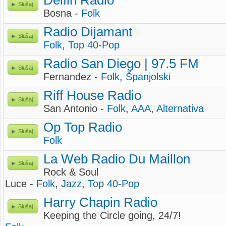
Delfin Radio
Slušaj
Bosna -
Folk
Radio Dijamant
Slušaj
Folk
,
Top 40-Pop
Radio San Diego | 97.5 FM
Slušaj
Fernandez -
Folk
,
Španjolski
Riff House Radio
Slušaj
San Antonio -
Folk
,
AAA
,
Alternativa
Op Top Radio
Slušaj
Folk
La Web Radio Du Maillon
Slušaj
Rock & Soul
Luce -
Folk
,
Jazz
,
Top 40-Pop
Harry Chapin Radio
Slušaj
Keeping the Circle going, 24/7!