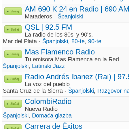
AM 690 K 24 en Radio | 690 A
Slušaj
Mataderos -
Španjolski
QSL | 92.5 FM
Slušaj
La radio de los 80s' y 90's.
Mar del Plata -
Španjolski
,
80-te
,
90-te
Mas Flamenco Radio
Slušaj
Tu emisora Mas Flamenca en la Red
Španjolski
,
Latinski Jazz
Radio Andrés Ibanez (Rai) | 97
Slušaj
La voz del pueblo
Santa Cruz de la Sierra -
Španjolski
,
Razgovor na
ColombiRadio
Slušaj
Nueva Radio
Španjolski
,
Domaća glazba
Carrera de Éxitos
Slušaj