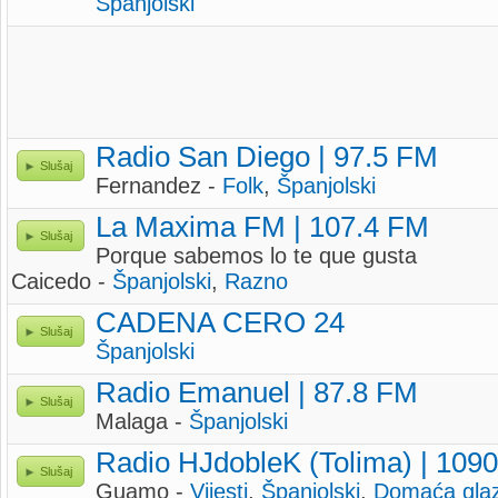
Španjolski
Radio San Diego | 97.5 FM
Slušaj
Fernandez -
Folk
,
Španjolski
La Maxima FM | 107.4 FM
Slušaj
Porque sabemos lo te que gusta
Caicedo -
Španjolski
,
Razno
CADENA CERO 24
Slušaj
Španjolski
Radio Emanuel | 87.8 FM
Slušaj
Malaga -
Španjolski
Radio HJdobleK (Tolima) | 109
Slušaj
Guamo -
Vijesti
,
Španjolski
,
Domaća gla