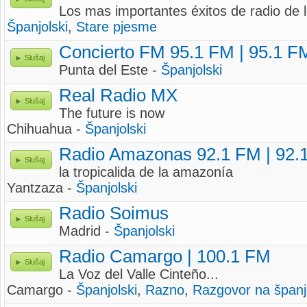
Los mas importantes éxitos de radio de 
Španjolski
,
Stare pjesme
Concierto FM 95.1 FM | 95.1 F
Slušaj
Punta del Este -
Španjolski
Real Radio MX
Slušaj
The future is now
Chihuahua -
Španjolski
Radio Amazonas 92.1 FM | 92.
Slušaj
la tropicalida de la amazonía
Yantzaza -
Španjolski
Radio Soimus
Slušaj
Madrid -
Španjolski
Radio Camargo | 100.1 FM
Slušaj
La Voz del Valle Cinteño...
Camargo -
Španjolski
,
Razno
,
Razgovor na špan