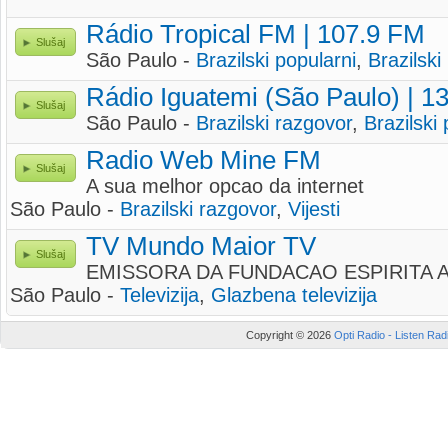
Rádio Tropical FM | 107.9 FM
Slušaj
São Paulo -
Brazilski popularni
,
Brazilski
Rádio Iguatemi (São Paulo) | 
Slušaj
São Paulo -
Brazilski razgovor
,
Brazilski
Radio Web Mine FM
Slušaj
A sua melhor opcao da internet
São Paulo -
Brazilski razgovor
,
Vijesti
TV Mundo Maior TV
Slušaj
EMISSORA DA FUNDACAO ESPIRITA 
São Paulo -
Televizija
,
Glazbena televizija
Copyright © 2026
Opti Radio - Listen Radi