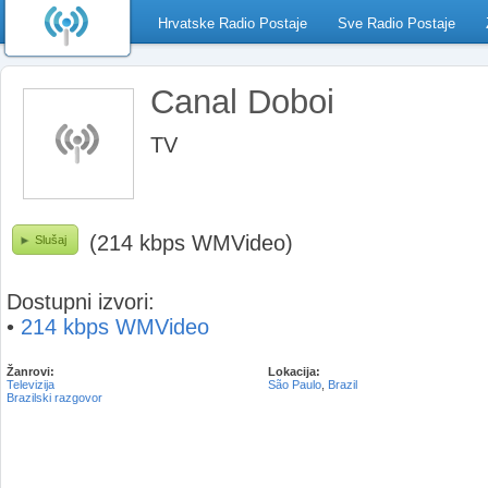
Hrvatske Radio Postaje
Sve Radio Postaje
Canal Doboi
TV
(214 kbps WMVideo)
Slušaj
Dostupni izvori:
•
214 kbps WMVideo
Žanrovi:
Lokacija:
Televizija
São Paulo
,
Brazil
Brazilski razgovor