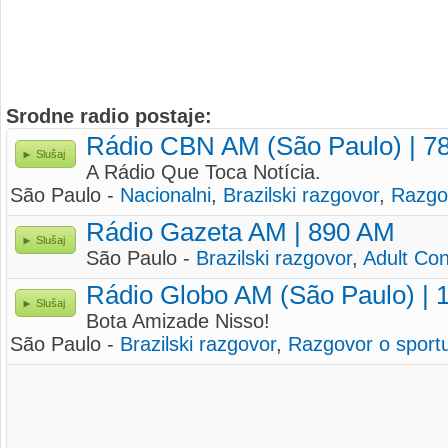
Srodne radio postaje:
Rádio CBN AM (São Paulo) | 7
Slušaj
A Rádio Que Toca Notícia.
São Paulo -
Nacionalni
,
Brazilski razgovor
,
Razgo
Rádio Gazeta AM | 890 AM
Slušaj
São Paulo -
Brazilski razgovor
,
Adult Co
Rádio Globo AM (São Paulo) | 
Slušaj
Bota Amizade Nisso!
São Paulo -
Brazilski razgovor
,
Razgovor o sport