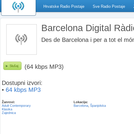
Hrvatske Radio Postaje
Sve Radio Postaje
Barcelona Digital Ràdi
Des de Barcelona i per a tot el mó
(64 kbps MP3)
Slušaj
Dostupni izvori:
•
64 kbps MP3
Žanrovi:
Lokacija:
Adult Contemporary
Barcelona
,
Španjolska
Klasika
Zajednica