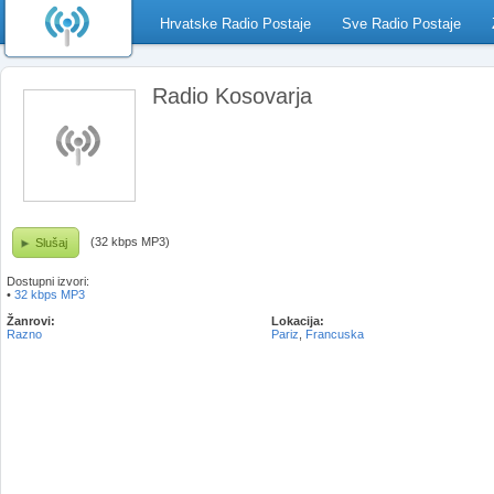
Hrvatske Radio Postaje
Sve Radio Postaje
Radio Kosovarja
(32 kbps MP3)
Slušaj
Dostupni izvori:
•
32 kbps MP3
Žanrovi:
Lokacija:
Razno
Pariz
,
Francuska