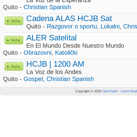
La Voz de la Esperanza
Quito -
Christian Spanish
Cadena ALAS HCJB Sat
Slušaj
Quito -
Razgovor o sportu
,
Lokalni
,
Chri
ALER Satelital
Slušaj
En El Mundo Desde Nuestro Mundo
Quito -
Obrazovni
,
Katolički
HCJB | 1200 AM
Slušaj
La Voz de los Andes
Quito -
Gospel
,
Christian Spanish
Copyright © 2026
Opti Radio - Listen Radi