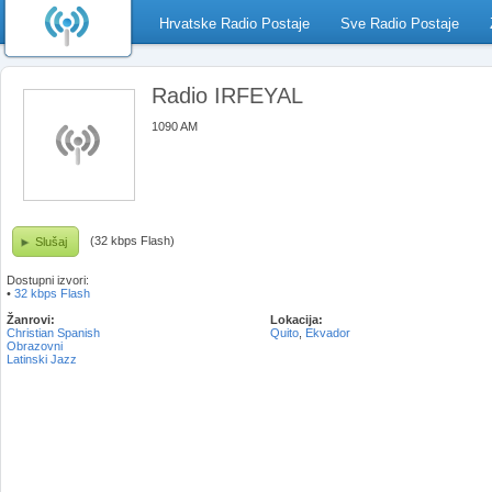
Hrvatske Radio Postaje
Sve Radio Postaje
Radio IRFEYAL
1090 AM
(32 kbps Flash)
Slušaj
Dostupni izvori:
•
32 kbps Flash
Žanrovi:
Lokacija:
Christian Spanish
Quito
,
Ekvador
Obrazovni
Latinski Jazz