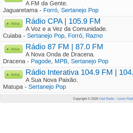
A FM da Gente.
Jaguaretama -
Forró
,
Sertanejo Pop
Rádio CPA | 105.9 FM
Slušaj
A Voz e a Vez da Comunidade.
Cuiaba -
Sertanejo Pop
,
Forró
,
Razno
Rádio 87 FM | 87.0 FM
Slušaj
A Nova Onda de Dracena.
Dracena -
Pagode
,
MPB
,
Sertanejo Pop
Rádio Interativa 104.9 FM | 10
Slušaj
A Sua Nova Paixão.
Matupa -
Sertanejo Pop
Copyright © 2026
Opti Radio - Listen Radi