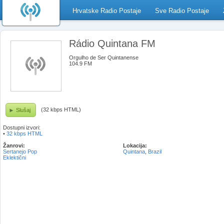
Hrvatske Radio Postaje
Sve Radio Postaje
Rádio Quintana FM
Orgulho de Ser Quintanense
104.9 FM
(32 kbps HTML)
Slušaj
Dostupni izvori:
•
32 kbps HTML
Žanrovi:
Lokacija:
Sertanejo Pop
Quintana
,
Brazil
Eklektični