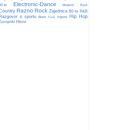
Electronic-Dance
90-te
Moderni Rock
Razno
Rock
Country
Zajednica
80-te
R&B
Razgovor o sportu
Hip Hop
Blues
Vrijeme
Funk
Europski Hitovi