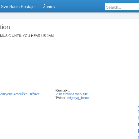
Sve Radio Postaje
Žanrovi
tion
USIC UNTIL YOU HEAR US JAM !!!
Kontakt:
jedinjene Američke Države
Visit stations web site
Twitter:
mightyg_force