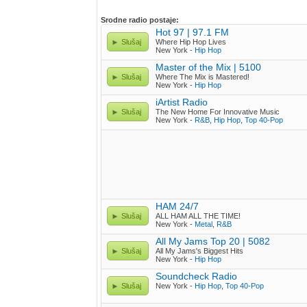
Srodne radio postaje:
Hot 97 | 97.1 FM
Slušaj
Where Hip Hop Lives
New York -
Hip Hop
Master of the Mix | 5100
Slušaj
Where The Mix is Mastered!
New York -
Hip Hop
iArtist Radio
Slušaj
The New Home For Innovative Music
New York -
R&B
,
Hip Hop
,
Top 40-Pop
HAM 24/7
Slušaj
ALL HAM ALL THE TIME!
New York -
Metal
,
R&B
All My Jams Top 20 | 5082
Slušaj
All My Jams's Biggest Hits
New York -
Hip Hop
Soundcheck Radio
Slušaj
New York -
Hip Hop
,
Top 40-Pop