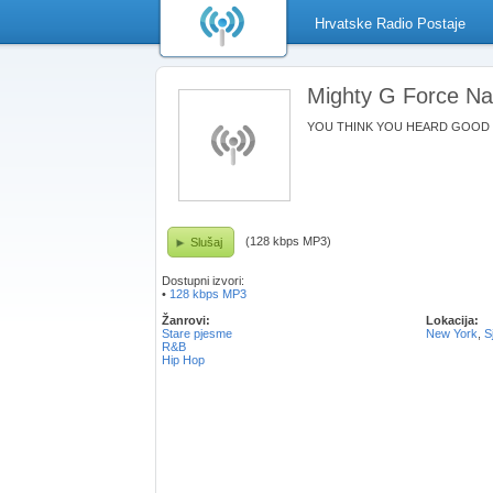
Hrvatske Radio Postaje
Mighty G Force Na
YOU THINK YOU HEARD GOOD M
(128 kbps MP3)
Slušaj
Dostupni izvori:
•
128 kbps MP3
Žanrovi:
Lokacija:
Stare pjesme
New York
,
S
R&B
Hip Hop