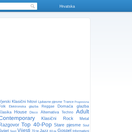
Hrvatska
Klasični hitovi
Vjerski
Ljubavne pjesme
Trance
Progresivna
Domaća glazba
Folk
Reggae
Elektronska glazba
Adult
House
Klasika
Alternativa
Techno
Disco
Contemporary
Klasični Rock
Metal
Top 40-Pop
Razgovor
Stare pjesme
Soul
Vijesti
Gospel
Svijet
Jazz
70-te
Informativni
60-te
Sport