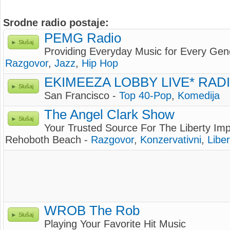
Srodne radio postaje:
PEMG Radio
Slušaj
Providing Everyday Music for Every Gen
Razgovor
,
Jazz
,
Hip Hop
EKIMEEZA LOBBY LIVE* RAD
Slušaj
San Francisco -
Top 40-Pop
,
Komedija
The Angel Clark Show
Slušaj
Your Trusted Source For The Liberty Imp
Rehoboth Beach -
Razgovor
,
Konzervativni
,
Liber
WROB The Rob
Slušaj
Playing Your Favorite Hit Music