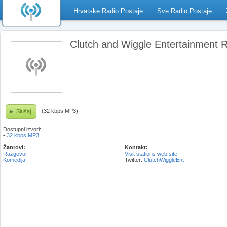
Hrvatske Radio Postaje
Sve Radio Postaje
Clutch and Wiggle Entertainment 
(32 kbps MP3)
Slušaj
Dostupni izvori:
•
32 kbps MP3
Žanrovi:
Kontakt:
Razgovor
Visit stations web site
Komedija
Twitter:
ClutchWiggleEnt