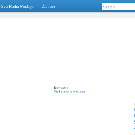
Sve Radio Postaje
Žanrovi
Kontakt:
Visit stations web site