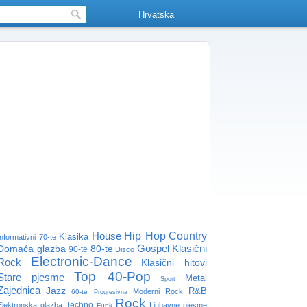
Hrvatska
House
Hip Hop
Country
Klasika
Informativni
70-te
Gospel
Klasični
Domaća glazba
80-te
90-te
Disco
Electronic-Dance
Rock
Klasični hitovi
Top 40-Pop
Stare pjesme
Metal
Sport
Zajednica
Jazz
R&B
Moderni Rock
60-te
Progresivna
Rock
Techno
Elektronska glazba
Ljubavne pjesme
Funk