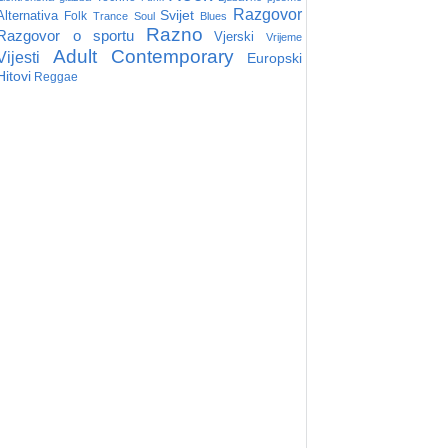
Razgovor
Svijet
Alternativa
Folk
Trance
Soul
Blues
Razno
Razgovor o sportu
Vjerski
Vrijeme
Adult Contemporary
Vijesti
Europski
Hitovi
Reggae