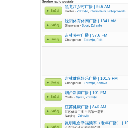
Srodne radio postaje:
黑龙江乡村广播 | 945 AM
Slušaj
Harbin -
Zdravlje
,
Informativni
,
Poljoprivreda
沈阳体育休闲广播 | 1341 AM
Slušaj
Shenyang -
Sport
,
Zdravlje
吉林乡村广播 | 97.6 FM
Slušaj
Changchun -
Zdravlje
,
Folk
吉林健康娱乐广播 | 101.9 FM
Slušaj
Changchun -
Zdravlje
,
Zabava
烟台新闻广播 | 101 FM
Slušaj
Yantai -
Vijesti
,
Zdravlje
江苏健康广播 | 846 AM
Slušaj
江苏健康广播 生活第一需要！
Nanjing -
Zdravlje
昆明电台幸福频率（老年广播） | 10
Slušaj
在幸福的城市 听幸福广播