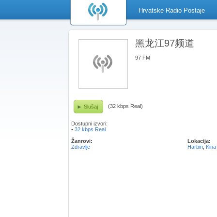
Hrvatske Radio Postaje
黑龙江97频道
97 FM
(32 kbps Real)
Slušaj
Dostupni izvori:
•
32 kbps Real
Žanrovi:
Lokacija:
Zdravlje
Harbin
,
Kina