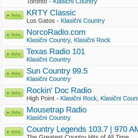
Toronto -
Klasični Country
KRTY Classic
Slušaj
Los Gatos -
Klasični Country
NorcoRadio.com
Slušaj
Klasični Country
,
Klasični Rock
Texas Radio 101
Slušaj
Klasični Country
Sun Country 99.5
Slušaj
Klasični Country
Rockin' Doc Radio
Slušaj
High Point -
Klasični Rock
,
Klasični Coun
Mousetrap Radio
Slušaj
Klasični Country
Country Legends 103.7 | 970 A
Slušaj
The Greatest Country Hits of All Time