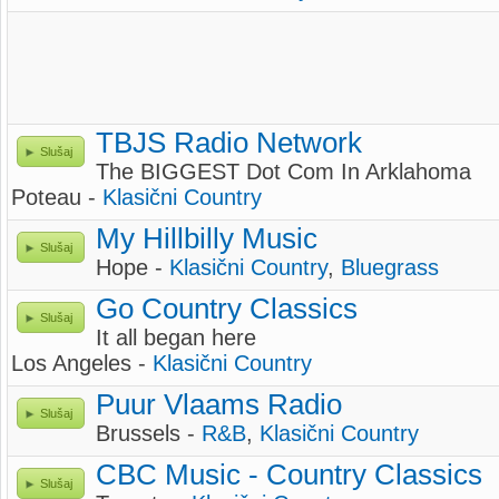
TBJS Radio Network
Slušaj
The BIGGEST Dot Com In Arklahoma
Poteau -
Klasični Country
My Hillbilly Music
Slušaj
Hope -
Klasični Country
,
Bluegrass
Go Country Classics
Slušaj
It all began here
Los Angeles -
Klasični Country
Puur Vlaams Radio
Slušaj
Brussels -
R&B
,
Klasični Country
CBC Music - Country Classics
Slušaj