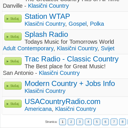
Danville -
Klasični Country
Station WTAP
Slušaj
Klasični Country
,
Gospel
,
Polka
Splash Radio
Slušaj
Todays Music for Tomorrows World
Adult Contemporary
,
Klasični Country
,
Svijet
Trac Radio - Classic Country
Slušaj
The Best place for Great Music!
San Antonio -
Klasični Country
Modern Country + Jobs Info
Slušaj
Klasični Country
USACountryRadio.com
Slušaj
Americana
,
Klasični Country
Stranica:
1
2
3
4
5
6
7
8